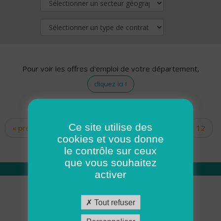
Pour voir les offres d'emploi de votre département,
cliquez ici !
Ce site utilise des
« premier
‹ précédent
…
10
11
12
Pages
cookies et vous donne
13
14
15
16
17
18
le contrôle sur ceux
que vous souhaitez
activer
Qui sommes nous
Tout refuser
Académie ADMR