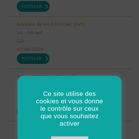
POSTULER
Auxiliaire de vie JUVIGNAC (H/F)
34 - Hérault
CDI
03/08/2026
POSTULER
Aide à domicile LUNEL (H/F)
34 - Hérault
Ce site utilise des
CDI
cookies et vous donne
03/08/2026
le contrôle sur ceux
POSTULER
que vous souhaitez
activer
Auxiliaire de vie LE CRES (H/F)
34 - Hérault