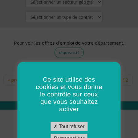
Pour voir les offres d'emploi de votre département,
cliquez ici !
Ce site utilise des
« premier
‹ précédent
…
10
11
12
Pages
cookies et vous donne
13
14
15
16
17
18
le contrôle sur ceux
que vous souhaitez
activer
Qui sommes nous
Tout refuser
Académie ADMR