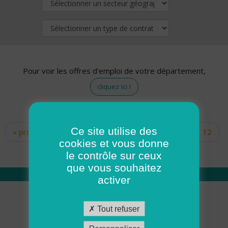
Pour voir les offres d'emploi de votre département,
cliquez ici !
Ce site utilise des
« premier
‹ précédent
…
10
11
12
Pages
cookies et vous donne
13
14
15
16
17
18
le contrôle sur ceux
que vous souhaitez
activer
Qui sommes nous
Tout refuser
Académie ADMR