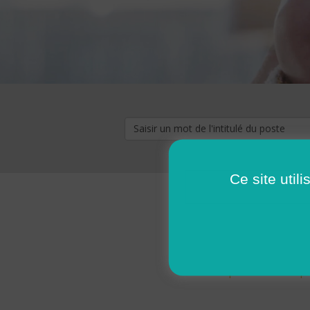
Ce site util
« premier
‹ p
Pages