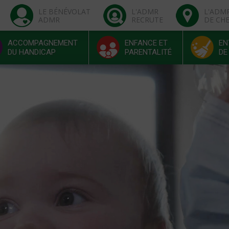
LE BÉNÉVOLAT
L'ADMR
L'ADM
ADMR
RECRUTE
DE CH
ACCOMPAGNEMENT
ENFANCE ET
EN
DU HANDICAP
PARENTALITÉ
DE