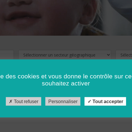
ise des cookies et vous donne le contrôle sur 
souhaitez activer
cliquez ici !
Pour voir les offres d'emploi de votre département,
Tout refuser
Personnaliser
Tout accepter
récédent
…
10
11
12
13
14
15