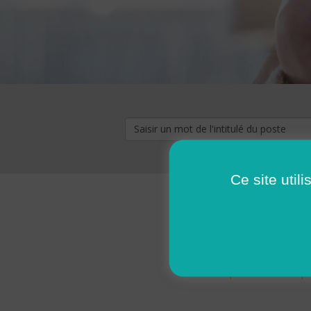
Ce site util
« premier
‹ p
Pages