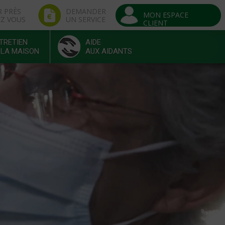
R PRÈS
DEMANDER
MON ESPACE
EZ VOUS
UN SERVICE
CLIENT
TRETIEN
AIDE
 LA MAISON
AUX AIDANTS