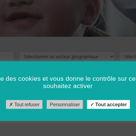
ise des cookies et vous donne le contrôle sur 
souhaitez activer
cliquez ici !
Pour voir les offres d'emploi de votre département,
Tout refuser
Personnaliser
Tout accepter
récédent
…
10
11
12
13
14
15