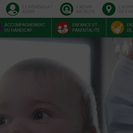
LE BÉNÉVOLAT
L'ADMR
L'ADM
ADMR
RECRUTE
DE CH
ACCOMPAGNEMENT
ENFANCE ET
EN
DU HANDICAP
PARENTALITÉ
DE