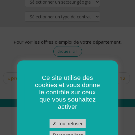
Pour voir les offres d'emploi de votre département,
cliquez ici !
Ce site utilise des
« premier
‹ précédent
…
10
11
12
Pages
cookies et vous donne
13
14
15
16
17
18
le contrôle sur ceux
que vous souhaitez
activer
Qui sommes nous
Tout refuser
Académie ADMR