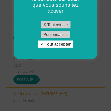
que vous souhaitez
Auxiliaire de vie GANGES (H/F)
activer
34 - Hérault
CDI
Tout refuser
03/08/2026
Personnaliser
POSTULER
Tout accepter
Aide à domicile CASTRIES (H/F)
34 - Hérault
CDD
03/08/2026
POSTULER
Auxiliaire de vie CASTRIES (H/F)
34 - Hérault
CDI