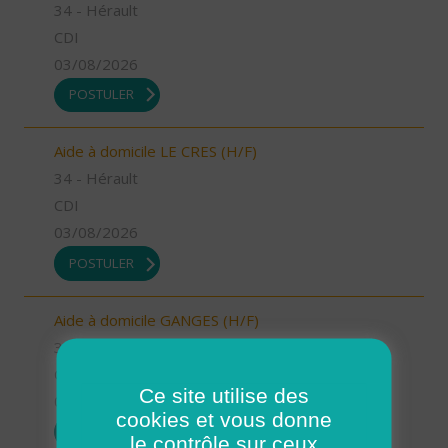
34 - Hérault
CDI
03/08/2026
POSTULER
Aide à domicile LE CRES (H/F)
34 - Hérault
CDI
03/08/2026
POSTULER
Aide à domicile GANGES (H/F)
34 - Hérault
CDD
Ce site utilise des
03/08/2026
cookies et vous donne
POSTULER
le contrôle sur ceux