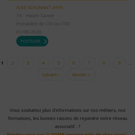
AIDE SOIGNANT (H/F)
74 - Haute-Savoie
Possibilité de CDI ou CDD
01/08/2026
POSTULER
1
2
3
4
5
6
7
8
9
…
Pages
suivant ›
dernier »
Vous souhaitez plus d'informations sur nos métiers, nos
formations, les bonnes raisons de rejoindre notre réseau
associatif... ?
Rendez-vous sur "L'ADMR recrute près de chez vous".