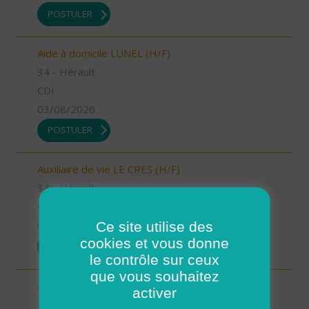
POSTULER
Aide à domicile LUNEL (H/F)
34 - Hérault
CDI
03/08/2026
POSTULER
Auxiliaire de vie LE CRES (H/F)
34 - Hérault
CDI
Ce site utilise des
03/08/2026
cookies et vous donne
POSTULER
le contrôle sur ceux
que vous souhaitez
Aide à domicile LE CRES (H/F)
activer
34 - Hérault