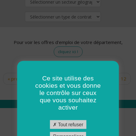
Pour voir les offres d'emploi de votre département,
cliquez ici !
Ce site utilise des
« premier
‹ précédent
…
10
11
12
Pages
cookies et vous donne
13
14
15
16
17
18
le contrôle sur ceux
que vous souhaitez
activer
Qui sommes nous
Tout refuser
Académie ADMR