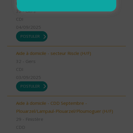
(H/F)
32 - Gers
CDI
04/09/2025
POSTULER
Aide à domicile - secteur Riscle (H/F)
32 - Gers
CDI
03/09/2025
POSTULER
Aide à domicile - CDD Septembre -
Plouarzel/Lampaul-Plouarzel/Ploumoguer (H/F)
29 - Finistère
CDD