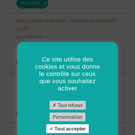
POSTULER
Aide-soignant à domicile - Chantonnay (Vendée)
(H/F)
85 - Vendée
CDI
10/09/2025
Ce site utilise des
POSTULER
cookies et vous donne
le contrôle sur ceux
Aide à domicile - secteur Beaumarchès (H/F)
que vous souhaitez
32 - Gers
activer
CDI
08/09/2025
Tout refuser
POSTULER
Personnaliser
Tout accepter
Auxiliaire de vie sociale - secteur L'Isle Jourdain