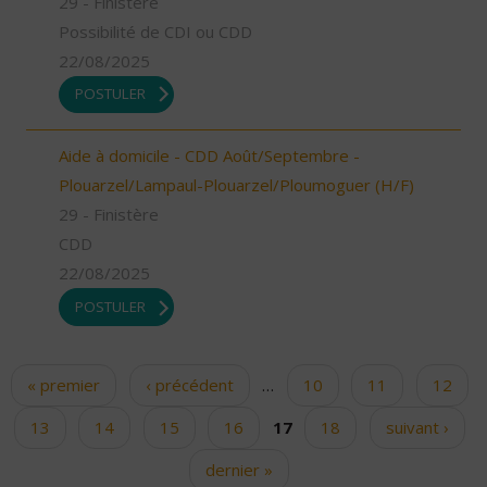
29 - Finistère
Possibilité de CDI ou CDD
22/08/2025
POSTULER
Aide à domicile - CDD Août/Septembre -
Plouarzel/Lampaul-Plouarzel/Ploumoguer (H/F)
29 - Finistère
CDD
22/08/2025
POSTULER
« premier
‹ précédent
…
10
11
12
Pages
13
14
15
16
17
18
suivant ›
dernier »