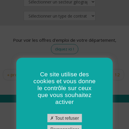
Pour voir les offres d'emploi de votre département,
cliquez ici !
Ce site utilise des
« premier
‹ précédent
…
10
11
12
Pages
cookies et vous donne
13
14
15
16
17
18
le contrôle sur ceux
que vous souhaitez
activer
Qui sommes nous
Tout refuser
Académie ADMR