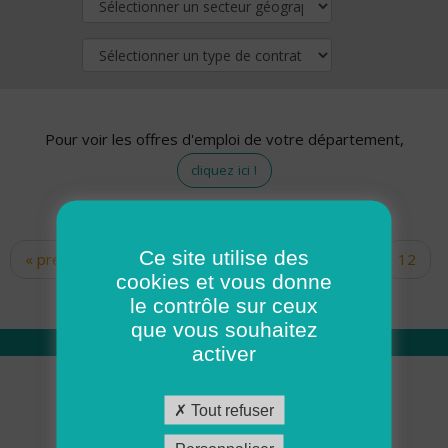
Pour voir les offres d'emploi de votre département,
cliquez ici !
Ce site utilise des
« premier
‹ précédent
…
10
11
12
Pages
cookies et vous donne
13
14
15
16
17
18
le contrôle sur ceux
que vous souhaitez
activer
Qui sommes nous
Tout refuser
Académie ADMR