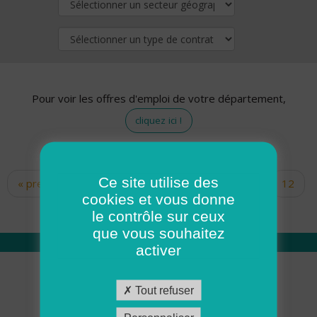
Pour voir les offres d'emploi de votre département,
cliquez ici !
Ce site utilise des
« premier
‹ précédent
…
10
11
12
Pages
cookies et vous donne
13
14
15
16
17
18
le contrôle sur ceux
que vous souhaitez
activer
Qui sommes nous
Tout refuser
Académie ADMR