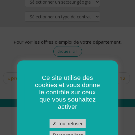
Pour voir les offres d'emploi de votre département,
cliquez ici !
Ce site utilise des
« premier
‹ précédent
…
10
11
12
Pages
cookies et vous donne
13
14
15
16
17
18
le contrôle sur ceux
que vous souhaitez
activer
Qui sommes nous
Tout refuser
Académie ADMR