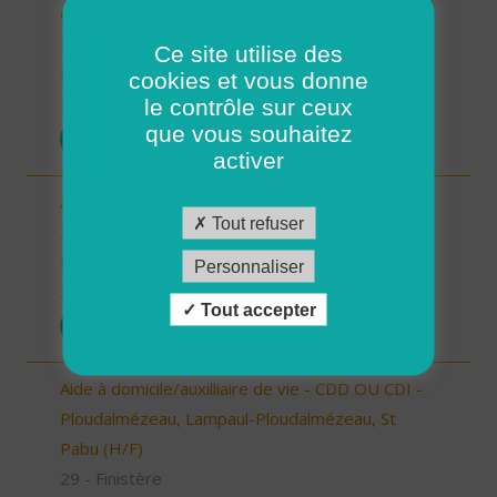
CDD ou CDI (H/F)
29 - Finistère
Ce site utilise des
Possibilité de CDI ou CDD
cookies et vous donne
le contrôle sur ceux
26/12/2025
que vous souhaitez
POSTULER
activer
Aide à domicile - CDD ou CDI - St Renan (H/F)
Tout refuser
29 - Finistère
Possibilité de CDI ou CDD
Personnaliser
26/12/2025
Tout accepter
POSTULER
Aide à domicile/auxilliaire de vie - CDD OU CDI -
Ploudalmézeau, Lampaul-Ploudalmézeau, St
Pabu (H/F)
29 - Finistère