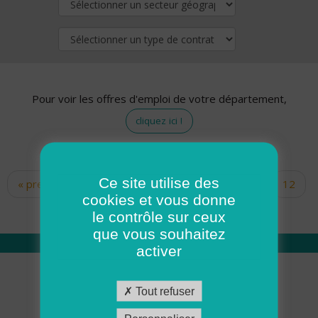
Pour voir les offres d'emploi de votre département,
cliquez ici !
Ce site utilise des
« premier
‹ précédent
…
10
11
12
Pages
cookies et vous donne
13
14
15
16
17
18
le contrôle sur ceux
que vous souhaitez
activer
Qui sommes nous
Tout refuser
Académie ADMR