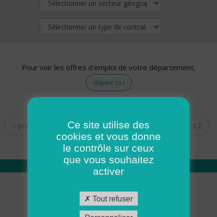
Pour voir les offres d'emploi de votre département,
cliquez ici !
Ce site utilise des
« premier
‹ précédent
…
10
11
12
Pages
cookies et vous donne
13
14
15
16
17
18
le contrôle sur ceux
que vous souhaitez
activer
Qui sommes nous
Tout refuser
Académie ADMR