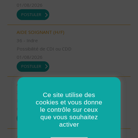
01/08/2026
POSTULER
AIDE SOIGNANT (H/F)
36 - Indre
Possibilité de CDI ou CDD
01/08/2026
POSTULER
AIDE A DOMICILE (H/F)
38 - Isère
Ce site utilise des
Possibilité de CDI ou CDD
cookies et vous donne
le contrôle sur ceux
01/08/2026
que vous souhaitez
POSTULER
activer
AIDE A DOMICILE (H/F)