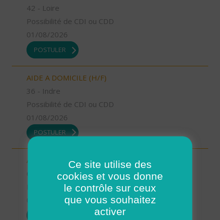
42 - Loire
Possibilité de CDI ou CDD
01/08/2026
POSTULER
AIDE A DOMICILE (H/F)
36 - Indre
Possibilité de CDI ou CDD
01/08/2026
POSTULER
AIDE A DOMICILE (H/F)
Ce site utilise des
63 - Puy-de-Dôme
cookies et vous donne
le contrôle sur ceux
Possibilité de CDI ou CDD
que vous souhaitez
01/08/2026
activer
POSTULER