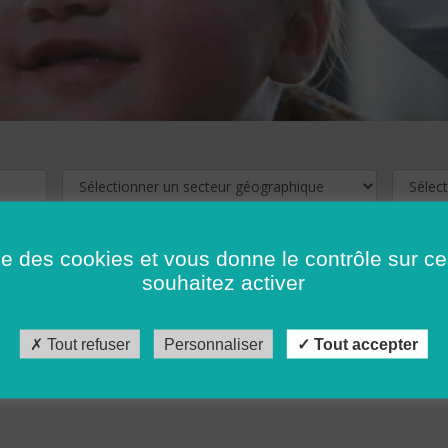
ise des cookies et vous donne le contrôle sur 
souhaitez activer
cliquez ici !
Pour voir les offres d'emploi de votre département,
Tout refuser
Personnaliser
Tout accepter
récédent
…
10
11
12
13
14
15