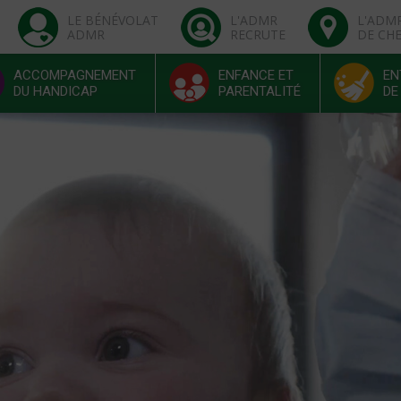
LE BÉNÉVOLAT
L'ADMR
L'ADM
ADMR
RECRUTE
DE CH
ACCOMPAGNEMENT
ENFANCE ET
EN
DU HANDICAP
PARENTALITÉ
DE