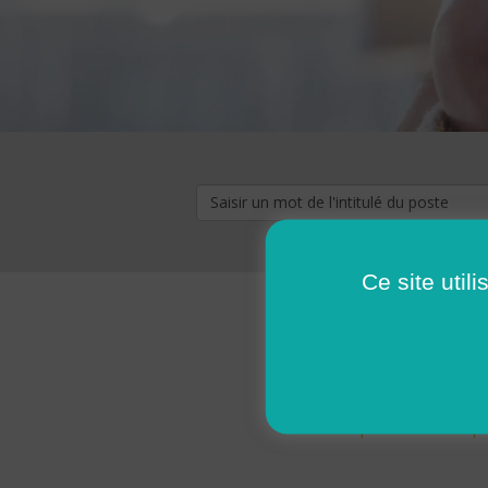
Ce site util
« premier
‹ p
Pages