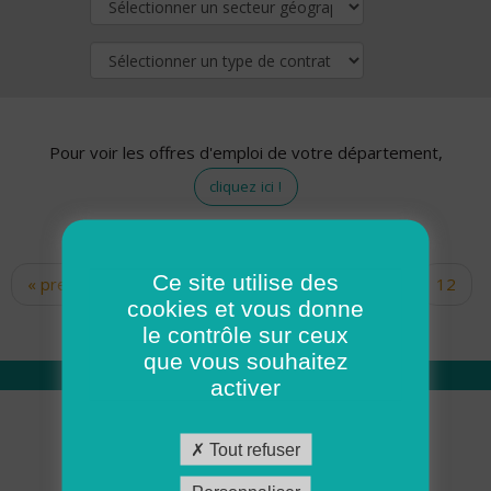
Pour voir les offres d'emploi de votre département,
cliquez ici !
Ce site utilise des
« premier
‹ précédent
…
10
11
12
Pages
cookies et vous donne
13
14
15
16
17
18
le contrôle sur ceux
que vous souhaitez
activer
Qui sommes nous
Tout refuser
Académie ADMR