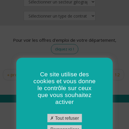
Pour voir les offres d'emploi de votre département,
cliquez ici !
Ce site utilise des
« premier
‹ précédent
…
10
11
12
Pages
cookies et vous donne
13
14
15
16
17
18
le contrôle sur ceux
que vous souhaitez
activer
Qui sommes nous
Tout refuser
Académie ADMR