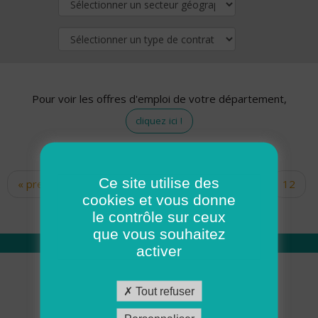
Pour voir les offres d'emploi de votre département,
cliquez ici !
Ce site utilise des
« premier
‹ précédent
…
10
11
12
Pages
cookies et vous donne
13
14
15
16
17
18
le contrôle sur ceux
que vous souhaitez
activer
Qui sommes nous
Tout refuser
Académie ADMR