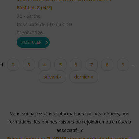
FAMILIALE (H/F)
72 - Sarthe
Possibilité de CDI ou CDD
01/08/2026
POSTULER
1
2
3
4
5
6
7
8
9
…
Pages
suivant ›
dernier »
Vous souhaitez plus d'informations sur nos métiers, nos
formations, les bonnes raisons de rejoindre notre réseau
associatif... ?
Rendez-vous sur "L'ADMR recrute près de chez vous".