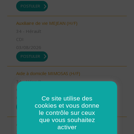
POSTULER
Auxiliaire de vie MEJEAN (H/F)
34 - Hérault
CDI
03/08/2026
POSTULER
Aide à domicile MIMOSAS (H/F)
34 - Hérault
CDD
Ce site utilise des
03/08/2026
cookies et vous donne
POSTULER
le contrôle sur ceux
que vous souhaitez
Auxiliaire de vie MIMOSAS (H/F)
activer
34 - Hérault