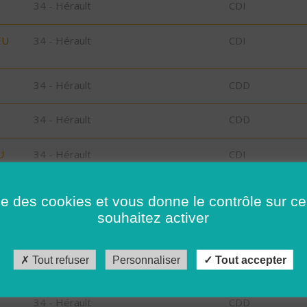
34 - Hérault
CDI
EU
34 - Hérault
CDI
34 - Hérault
CDD
34 - Hérault
CDD
U
34 - Hérault
CDI
34 - Hérault
CDI
ise des cookies et vous donne le contrôle sur 
souhaitez activer
34 - Hérault
CDI
Tout refuser
Personnaliser
Tout accepter
34 - Hérault
CDI
34 - Hérault
CDD