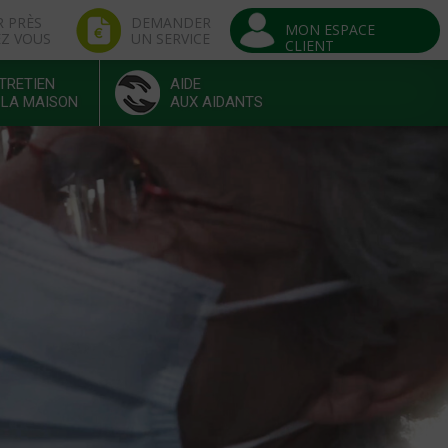
R PRÈS
DEMANDER
MON ESPACE
EZ VOUS
UN SERVICE
CLIENT
TRETIEN
AIDE
 LA MAISON
AUX AIDANTS