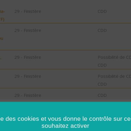
ia-
29 - Finistère
CDD
F)
29 - Finistère
CDD
bu
,
29 - Finistère
Possibilité de C
CDD
29 - Finistère
Possibilité de C
CDD
29 - Finistère
CDD
29 - Finistère
Possibilité de C
CDD
ise des cookies et vous donne le contrôle sur 
souhaitez activer
29 - Finistère
CDD