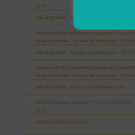
(H/F)
Aide à domicile - Secteur de Guilers - CDI (H/F)
Auxiliaire de Vie Sociale/Accompagnant Educatif 
Social à domicile - Secteur de Plouzané - CDI (H
Aide à domicile - Secteur de Gouesnou - CDI (H/
Auxiliaire de Vie Sociale/Accompagnant Educatif 
Social à domicile - Secteur de Guipavas - CDI (H
Aide à domicile - Secteur de Guipavas (H/F)
AES/AVS secteur de SAINT POL DE LEON (29)
(H/F)
AIDES A DOMICILE (H/F)