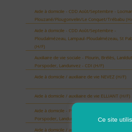
Aide à domicile - CDD Août/Septembre - Locmar
Plouzané/Plougonvelin/Le Conquet/Trébabu (H/
Aide à domicile - CDD Août/Septembre -
Ploudalmézeau, Lampaul-Ploudalmézeau, St Pa
(H/F)
Auxiliaire de vie sociale - Plourin, Brélès, Lanildut
Porspoder, Landunvez - CDI (H/F)
Aide à domicile / auxiliaire de vie NEVEZ (H/F)
Aide à domicile / auxiliaire de vie ELLIANT (H/F)
Aide à domicile - Plourin, Brélès, Lanildut,
Porspoder, Landunvez - CDD ou CDI (H/F)
Ce site util
Aide à domicile / auxiliaire de vie PONT-AVEN