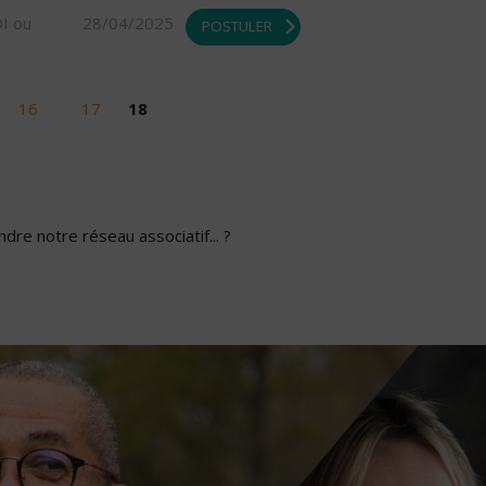
DI ou
28/04/2025
POSTULER
16
17
18
dre notre réseau associatif... ?