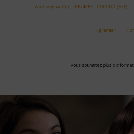
Aide-soignant(e) - RIEUMES - CDI/CDD (H/F)
« premier
‹ p
Pages
Vous souhaitez plus d'informati