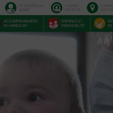
LE BÉNÉVOLAT
L'ADMR
L'ADM
ADMR
RECRUTE
DE CH
ACCOMPAGNEMENT
ENFANCE ET
EN
DU HANDICAP
PARENTALITÉ
DE