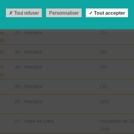
Tout refuser
Personnaliser
Tout accepter
29 - Finistère
CDI
et
29 - Finistère
CDI
/F)
F)
29 - Finistère
CDI
et
29 - Finistère
CDI
/F)
29 - Finistère
CDI
29 - Finistère
CDD
37 - Indre-et-Loire
Possibilité de C
CDD