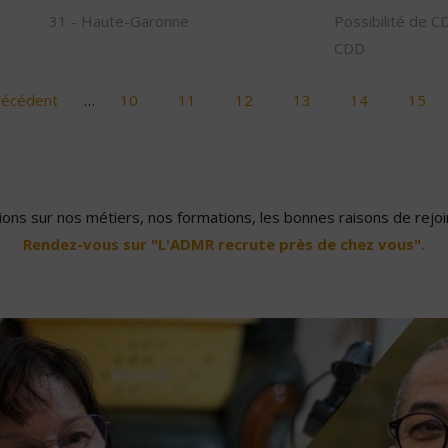
31 - Haute-Garonne
Possibilité de C
CDD
récédent
…
10
11
12
13
14
15
ons sur nos métiers, nos formations, les bonnes raisons de rejoin
Rendez-vous sur "L'ADMR recrute près de chez vous".