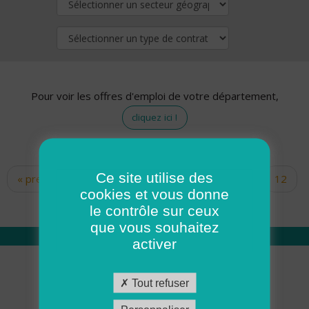
Pour voir les offres d'emploi de votre département,
cliquez ici !
Ce site utilise des
« premier
‹ précédent
…
10
11
12
Pages
cookies et vous donne
13
14
15
16
17
18
le contrôle sur ceux
que vous souhaitez
activer
Qui sommes nous
Tout refuser
Académie ADMR