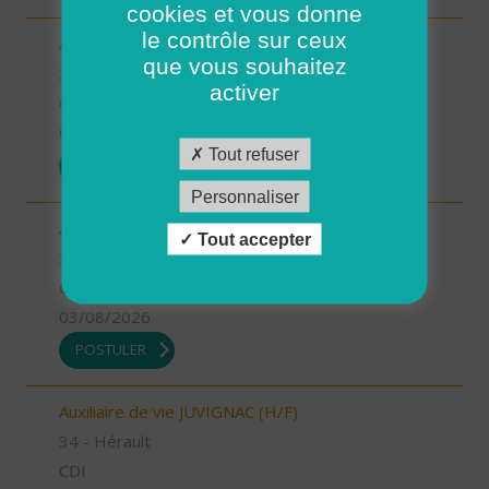
cookies et vous donne
le contrôle sur ceux
Auxiliaire de vie MIMOSAS (H/F)
que vous souhaitez
34 - Hérault
activer
CDI
03/08/2026
Tout refuser
POSTULER
Personnaliser
Auxiliaire de vie MONTPELLIER OUEST (H/F)
Tout accepter
34 - Hérault
CDI
03/08/2026
POSTULER
Auxiliaire de vie JUVIGNAC (H/F)
34 - Hérault
CDI