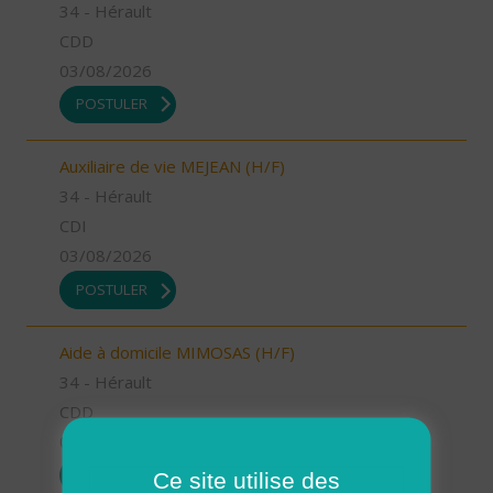
34 - Hérault
CDD
03/08/2026
POSTULER
Auxiliaire de vie MEJEAN (H/F)
34 - Hérault
CDI
03/08/2026
POSTULER
Aide à domicile MIMOSAS (H/F)
34 - Hérault
CDD
03/08/2026
POSTULER
Ce site utilise des