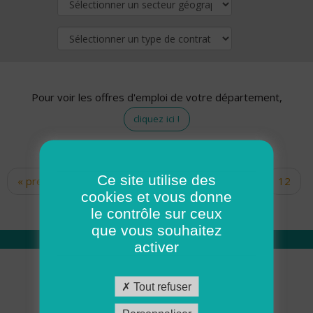
Pour voir les offres d'emploi de votre département,
cliquez ici !
Ce site utilise des
« premier
‹ précédent
…
10
11
12
Pages
cookies et vous donne
13
14
15
16
17
18
le contrôle sur ceux
que vous souhaitez
activer
Qui sommes nous
Tout refuser
Académie ADMR