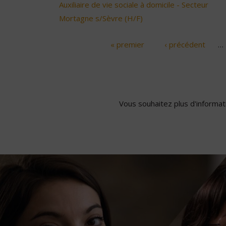
Auxiliaire de vie sociale à domicile - Secteur
Mortagne s/Sèvre (H/F)
« premier
‹ précédent
…
Pages
Vous souhaitez plus d'informati