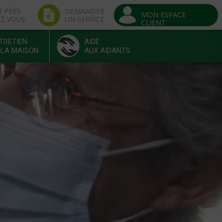
R PRÈS
DEMANDER
MON ESPACE
EZ VOUS
UN SERVICE
CLIENT
TRETIEN
AIDE
 LA MAISON
AUX AIDANTS