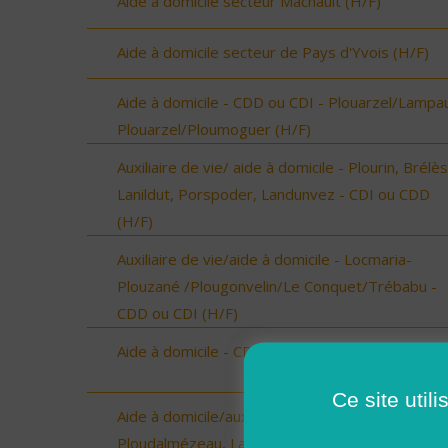
Aide à domicile secteur Machault (H/F)
Aide à domicile secteur de Pays d'Yvois (H/F)
Aide à domicile - CDD ou CDI - Plouarzel/Lampau
Plouarzel/Ploumoguer (H/F)
Auxiliaire de vie/ aide à domicile - Plourin, Brélès
Lanildut, Porspoder, Landunvez - CDI ou CDD
(H/F)
Auxiliaire de vie/aide à domicile - Locmaria-
Plouzané /Plougonvelin/Le Conquet/Trébabu -
CDD ou CDI (H/F)
Aide à domicile - CDD ou CDI - St Renan (H/F)
Ce site util
Aide à domicile/auxilliaire de vie - CDD OU CDI -
Ploudalmézeau, Lampaul-Ploudalmézeau, St Pa