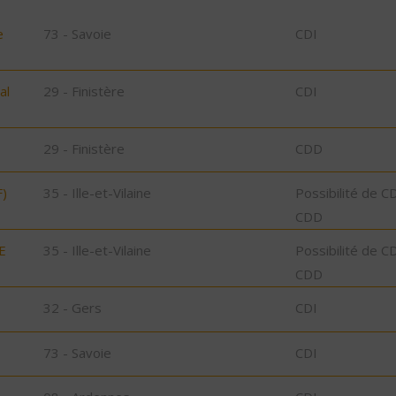
e
73 - Savoie
CDI
al
29 - Finistère
CDI
29 - Finistère
CDD
)
35 - Ille-et-Vilaine
Possibilité de C
CDD
E
35 - Ille-et-Vilaine
Possibilité de C
CDD
32 - Gers
CDI
73 - Savoie
CDI