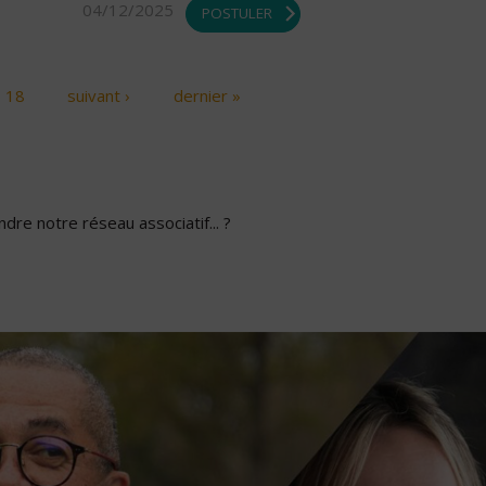
04/12/2025
POSTULER
18
suivant ›
dernier »
dre notre réseau associatif... ?