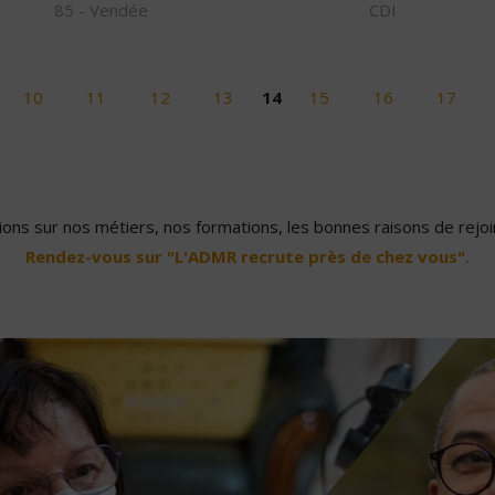
85 - Vendée
CDI
10
11
12
13
14
15
16
17
ons sur nos métiers, nos formations, les bonnes raisons de rejoin
Rendez-vous sur "L'ADMR recrute près de chez vous".