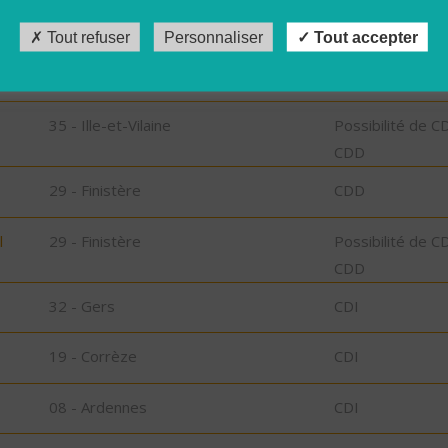
Tout refuser
Personnaliser
Tout accepter
32 - Gers
CDI
35 - Ille-et-Vilaine
Possibilité de C
CDD
29 - Finistère
CDD
l
29 - Finistère
Possibilité de C
CDD
32 - Gers
CDI
19 - Corrèze
CDI
08 - Ardennes
CDI