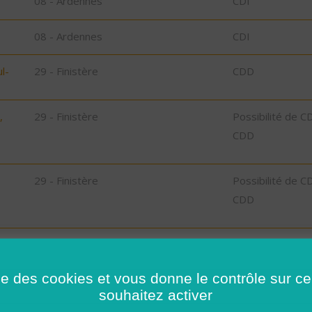
08 - Ardennes
CDI
08 - Ardennes
CDI
l-
29 - Finistère
CDD
,
29 - Finistère
Possibilité de C
CDD
29 - Finistère
Possibilité de C
CDD
29 - Finistère
Possibilité de C
CDD
ise des cookies et vous donne le contrôle sur 
29 - Finistère
CDD
souhaitez activer
bu