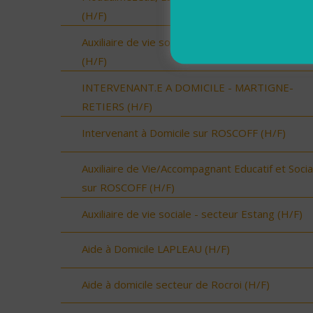
(H/F)
Auxiliaire de vie sociale - secteur Vic-Fezensac
(H/F)
INTERVENANT.E A DOMICILE - MARTIGNE-
RETIERS (H/F)
Intervenant à Domicile sur ROSCOFF (H/F)
Auxiliaire de Vie/Accompagnant Educatif et Socia
sur ROSCOFF (H/F)
Auxiliaire de vie sociale - secteur Estang (H/F)
Aide à Domicile LAPLEAU (H/F)
Aide à domicile secteur de Rocroi (H/F)