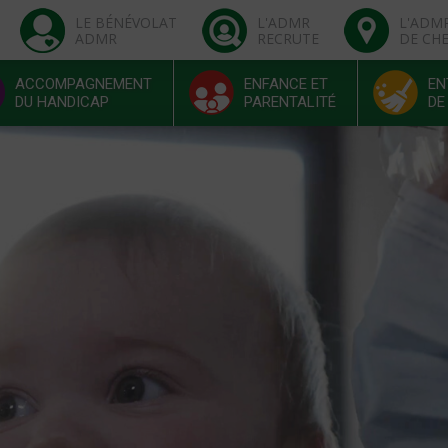
LE BÉNÉVOLAT
L'ADMR
L'ADM
ADMR
RECRUTE
DE CH
ACCOMPAGNEMENT
ENFANCE ET
EN
DU HANDICAP
PARENTALITÉ
DE