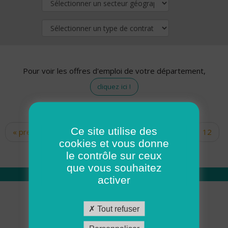
Pour voir les offres d'emploi de votre département,
cliquez ici !
Ce site utilise des
« premier
‹ précédent
…
10
11
12
Pages
cookies et vous donne
13
14
15
16
17
18
le contrôle sur ceux
que vous souhaitez
activer
Qui sommes nous
Tout refuser
Académie ADMR