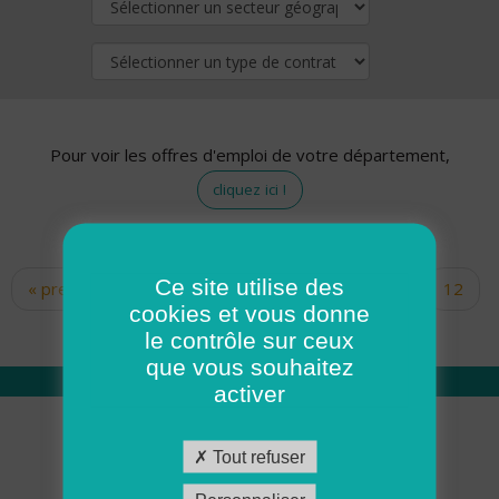
Pour voir les offres d'emploi de votre département,
cliquez ici !
Ce site utilise des
« premier
‹ précédent
…
10
11
12
Pages
cookies et vous donne
13
14
15
16
17
18
le contrôle sur ceux
que vous souhaitez
activer
Qui sommes nous
Tout refuser
Académie ADMR