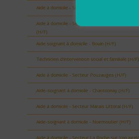
Aide à domicile - Secteur les Olonnes (H/F)
Aide à domicile - Secteur Terres de Montaigu
(H/F)
Aide soignant à domicile - Bouin (H/F)
Technicien d'intervention social et familiale (H/F)
Aide à domicile - Secteur Pouzauges (H/F)
Aide-soignant à domicile - Chantonnay (H/F)
Aide à domicile - Secteur Marais Littoral (H/F)
Aide-soignant à domicile - Noirmoutier (H/F)
Aide à domicile - Secteur La Roche sur Yon aggl