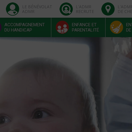
LE BÉNÉVOLAT
L'ADMR
L'ADM
ADMR
RECRUTE
DE CH
ACCOMPAGNEMENT
ENFANCE ET
EN
DU HANDICAP
PARENTALITÉ
DE