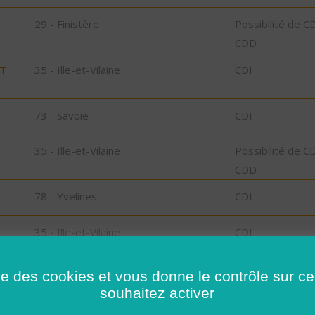
29 - Finistère
Possibilité de C
CDD
ST
35 - Ille-et-Vilaine
CDI
73 - Savoie
CDI
35 - Ille-et-Vilaine
Possibilité de C
CDD
78 - Yvelines
CDI
35 - Ille-et-Vilaine
CDI
 -
29 - Finistère
CDD
ise des cookies et vous donne le contrôle sur 
souhaitez activer