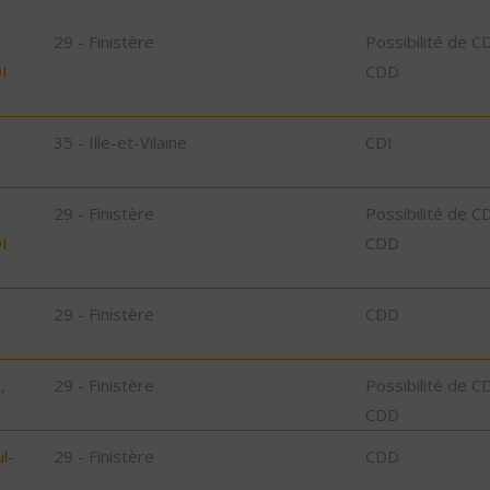
29 - Finistère
Possibilité de C
I
CDD
35 - Ille-et-Vilaine
CDI
29 - Finistère
Possibilité de C
I
CDD
29 - Finistère
CDD
,
29 - Finistère
Possibilité de C
CDD
l-
29 - Finistère
CDD