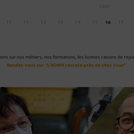
CDD
10
11
12
13
14
15
16
17
ons sur nos métiers, nos formations, les bonnes raisons de rejoin
Rendez-vous sur "L'ADMR recrute près de chez vous".