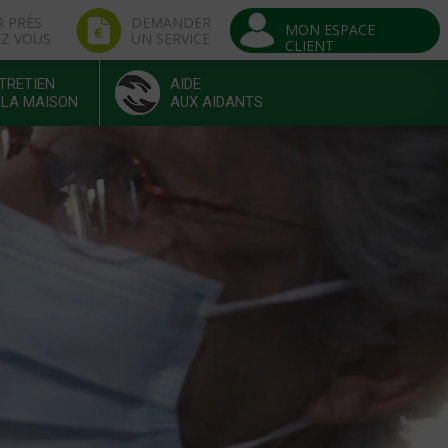
R PRÈS
DEMANDER
MON ESPACE
EZ VOUS
UN SERVICE
CLIENT
TRETIEN
AIDE
 LA MAISON
AUX AIDANTS