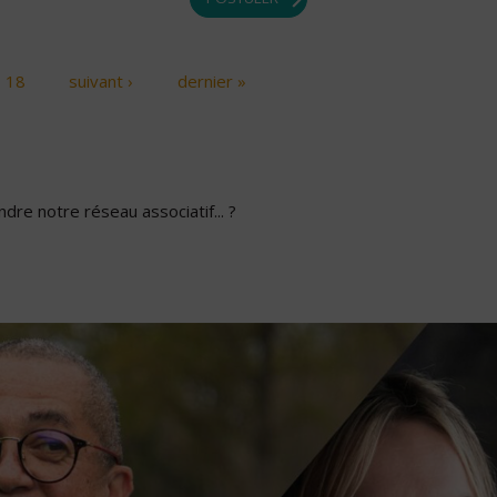
18
suivant ›
dernier »
dre notre réseau associatif... ?