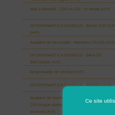
Aide à domicile - CDD ou CDI - St Renan (H/F)
INTERVENANT.E A DOMICILE - BAINS SUR OU
(H/F)
Auxiliaire de vie sociale - Randens (73220) (H/F)
INTERVENANT.E A DOMICILE - BAIN DE
BRETAGNE (H/F)
Responsable de secteur (H/F)
INTERVENANT.E A DOMICILE - RENNES (H/F)
Auxiliaire de Vie/Accompagnant Educatif et Social
Ce site util
CDD longue durée - Secteur Landivisiau et
environs (H/F)