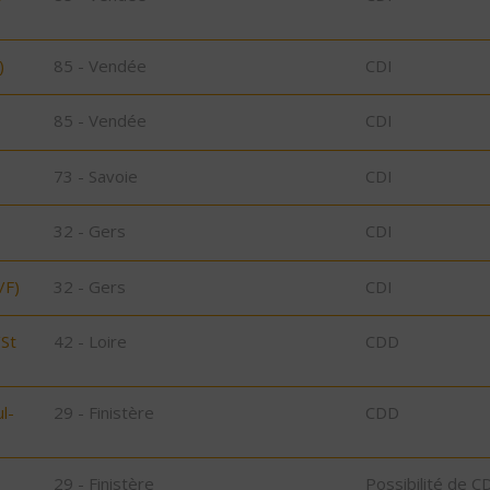
)
85 - Vendée
CDI
85 - Vendée
CDI
73 - Savoie
CDI
32 - Gers
CDI
/F)
32 - Gers
CDI
/St
42 - Loire
CDD
l-
29 - Finistère
CDD
29 - Finistère
Possibilité de C