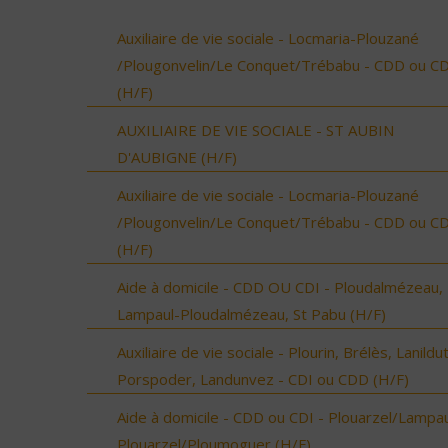
Auxiliaire de vie sociale - Locmaria-Plouzané
/Plougonvelin/Le Conquet/Trébabu - CDD ou CD
(H/F)
AUXILIAIRE DE VIE SOCIALE - ST AUBIN
D'AUBIGNE (H/F)
Auxiliaire de vie sociale - Locmaria-Plouzané
/Plougonvelin/Le Conquet/Trébabu - CDD ou CD
(H/F)
Aide à domicile - CDD OU CDI - Ploudalmézeau,
Lampaul-Ploudalmézeau, St Pabu (H/F)
Auxiliaire de vie sociale - Plourin, Brélès, Lanildut
Porspoder, Landunvez - CDI ou CDD (H/F)
Aide à domicile - CDD ou CDI - Plouarzel/Lampau
Plouarzel/Ploumoguer (H/F)