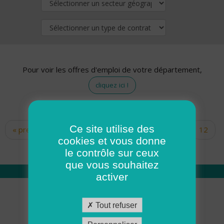
Pour voir les offres d'emploi de votre département,
cliquez ici !
Ce site utilise des
« premier
‹ précédent
…
10
11
12
Pages
cookies et vous donne
13
14
15
16
17
18
le contrôle sur ceux
que vous souhaitez
activer
Qui sommes nous
Tout refuser
Académie ADMR