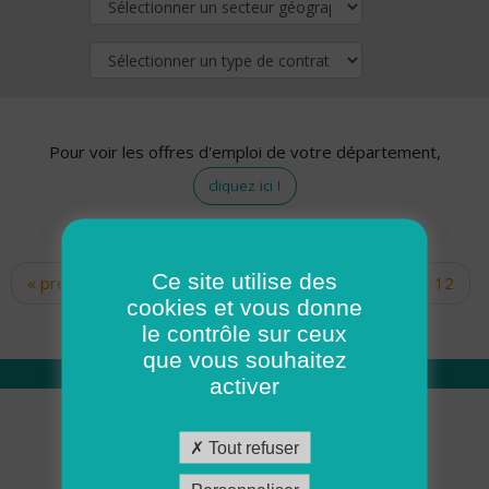
Pour voir les offres d'emploi de votre département,
cliquez ici !
Ce site utilise des
« premier
‹ précédent
…
10
11
12
Pages
cookies et vous donne
13
14
15
16
17
18
le contrôle sur ceux
que vous souhaitez
activer
Qui sommes nous
Tout refuser
Académie ADMR