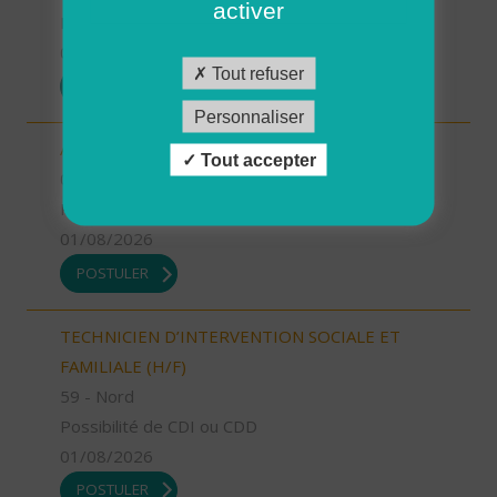
activer
Possibilité de CDI ou CDD
01/08/2026
Tout refuser
POSTULER
Personnaliser
AUXILIAIRE DE VIE SOCIALE (H/F)
Tout accepter
04 - Alpes-de-Haute-Provence
Possibilité de CDI ou CDD
01/08/2026
POSTULER
TECHNICIEN D’INTERVENTION SOCIALE ET
FAMILIALE (H/F)
59 - Nord
Possibilité de CDI ou CDD
01/08/2026
POSTULER