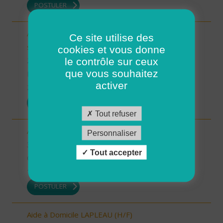
POSTULER
Auxiliaire de Vie/Accompagnant Educatif et Social
Ce site utilise des
sur ROSCOFF (H/F)
cookies et vous donne
le contrôle sur ceux
29 - Finistère
que vous souhaitez
Possibilité de CDI ou CDD
activer
22/12/2025
POSTULER
Tout refuser
Auxiliaire de vie sociale - secteur Estang (H/F)
Personnaliser
32 - Gers
Tout accepter
CDI
19/12/2025
POSTULER
Aide à Domicile LAPLEAU (H/F)