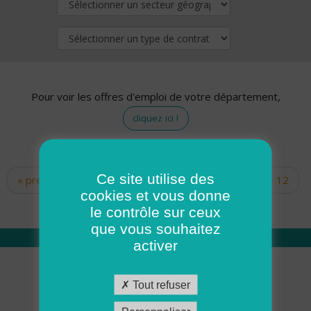
Pour voir les offres d'emploi de votre département,
cliquez ici !
Ce site utilise des
« premier
‹ précédent
…
10
11
12
Pages
cookies et vous donne
13
14
15
16
17
18
le contrôle sur ceux
que vous souhaitez
activer
Qui sommes nous
Tout refuser
Académie ADMR