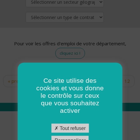
Pour voir les offres d'emploi de votre département,
cliquez ici !
Ce site utilise des
« premier
‹ précédent
…
10
11
12
Pages
cookies et vous donne
13
14
15
16
17
18
le contrôle sur ceux
que vous souhaitez
activer
Qui sommes nous
Tout refuser
Académie ADMR