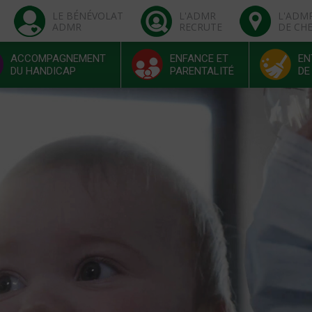
LE BÉNÉVOLAT
L'ADMR
L'ADM
ADMR
RECRUTE
DE CH
ACCOMPAGNEMENT
ENFANCE ET
EN
DU HANDICAP
PARENTALITÉ
DE