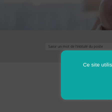
Ce site util
« premier
‹ p
Pages