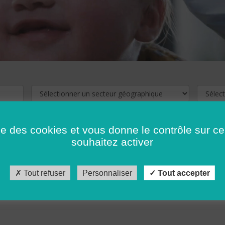
ise des cookies et vous donne le contrôle sur 
souhaitez activer
cliquez ici !
Pour voir les offres d'emploi de votre département,
Tout refuser
Personnaliser
Tout accepter
récédent
…
10
11
12
13
14
15