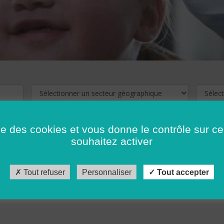
ise des cookies et vous donne le contrôle sur 
souhaitez activer
cliquez ici !
Pour voir les offres d'emploi de votre département,
Tout refuser
Personnaliser
Tout accepter
récédent
…
10
11
12
13
14
15