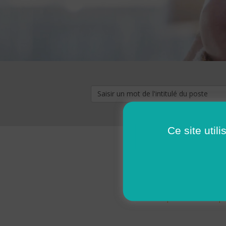
Ce site util
« premier
‹ p
Pages