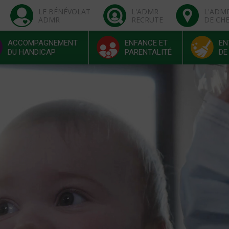
LE BÉNÉVOLAT
L'ADMR
L'ADM
ADMR
RECRUTE
DE CH
ACCOMPAGNEMENT
ENFANCE ET
EN
DU HANDICAP
PARENTALITÉ
DE