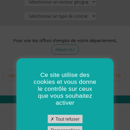
Pour voir les offres d'emploi de votre département,
cliquez ici !
Ce site utilise des
« premier
‹ précédent
…
10
11
12
Pages
cookies et vous donne
13
14
15
16
17
18
le contrôle sur ceux
que vous souhaitez
activer
Qui sommes nous
Tout refuser
Académie ADMR