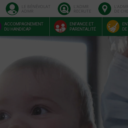
LE BÉNÉVOLAT
L'ADMR
L'ADM
ADMR
RECRUTE
DE CH
ACCOMPAGNEMENT
ENFANCE ET
EN
DU HANDICAP
PARENTALITÉ
DE