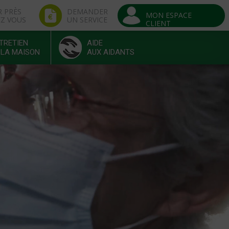
R PRÈS
DEMANDER
MON ESPACE
EZ VOUS
UN SERVICE
CLIENT
TRETIEN
AIDE
 LA MAISON
AUX AIDANTS