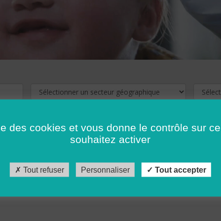
ise des cookies et vous donne le contrôle sur 
souhaitez activer
cliquez ici !
Pour voir les offres d'emploi de votre département,
Tout refuser
Personnaliser
Tout accepter
récédent
…
10
11
12
13
14
15