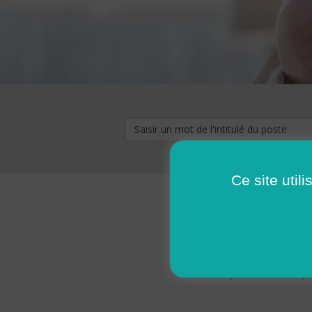
Ce site util
« premier
‹ p
Pages