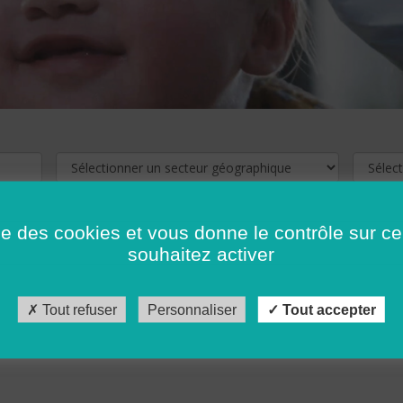
ise des cookies et vous donne le contrôle sur 
souhaitez activer
cliquez ici !
Pour voir les offres d'emploi de votre département,
Tout refuser
Personnaliser
Tout accepter
récédent
…
10
11
12
13
14
15