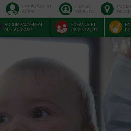
LE BÉNÉVOLAT
L'ADMR
L'ADM
ADMR
RECRUTE
DE CH
ACCOMPAGNEMENT
ENFANCE ET
EN
DU HANDICAP
PARENTALITÉ
DE