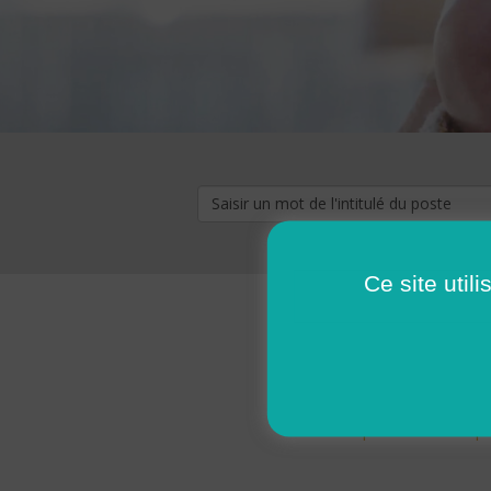
Ce site util
« premier
‹ p
Pages