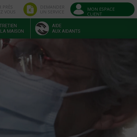
R PRÈS
DEMANDER
MON ESPACE
EZ VOUS
UN SERVICE
CLIENT
TRETIEN
AIDE
 LA MAISON
AUX AIDANTS