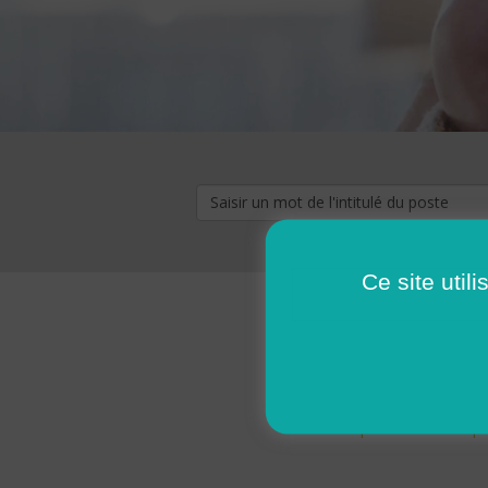
Ce site util
« premier
‹ p
Pages