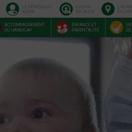
LE BÉNÉVOLAT
L'ADMR
L'ADM
ADMR
RECRUTE
DE CH
ACCOMPAGNEMENT
ENFANCE ET
EN
DU HANDICAP
PARENTALITÉ
DE