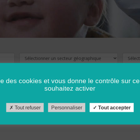
ise des cookies et vous donne le contrôle sur 
souhaitez activer
cliquez ici !
Pour voir les offres d'emploi de votre département,
Tout refuser
Personnaliser
Tout accepter
récédent
…
10
11
12
13
14
15