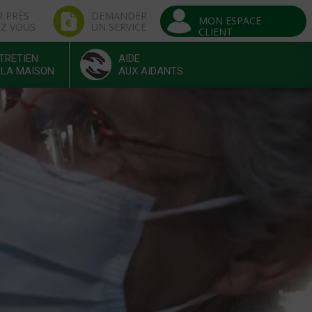
R PRÈS
DEMANDER
MON ESPACE
EZ VOUS
UN SERVICE
CLIENT
TRETIEN
AIDE
 LA MAISON
AUX AIDANTS