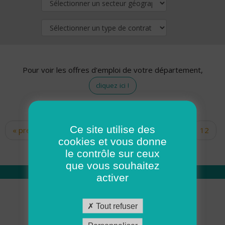
Pour voir les offres d'emploi de votre département,
cliquez ici !
Ce site utilise des
« premier
‹ précédent
…
10
11
12
Pages
cookies et vous donne
13
14
15
16
17
18
le contrôle sur ceux
que vous souhaitez
activer
Qui sommes nous
Tout refuser
Académie ADMR