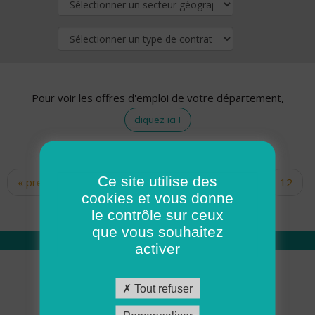
Pour voir les offres d'emploi de votre département,
cliquez ici !
Ce site utilise des
« premier
‹ précédent
…
10
11
12
Pages
cookies et vous donne
13
14
15
16
17
18
le contrôle sur ceux
que vous souhaitez
activer
Qui sommes nous
Tout refuser
Académie ADMR