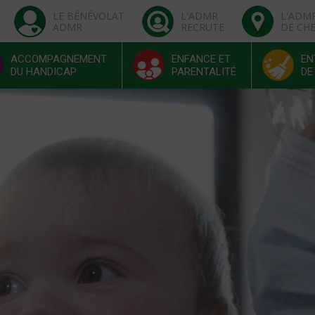
LE BÉNÉVOLAT
L'ADMR
L'ADM
ADMR
RECRUTE
DE CH
ACCOMPAGNEMENT
ENFANCE ET
EN
DU HANDICAP
PARENTALITÉ
DE