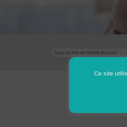
Ce site util
« premier
‹ p
Pages