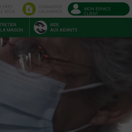
R PRÈS
DEMANDER
MON ESPACE
EZ VOUS
UN SERVICE
CLIENT
TRETIEN
AIDE
 LA MAISON
AUX AIDANTS