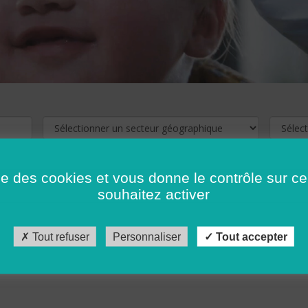
ise des cookies et vous donne le contrôle sur 
souhaitez activer
cliquez ici !
Pour voir les offres d'emploi de votre département,
Tout refuser
Personnaliser
Tout accepter
récédent
…
10
11
12
13
14
15