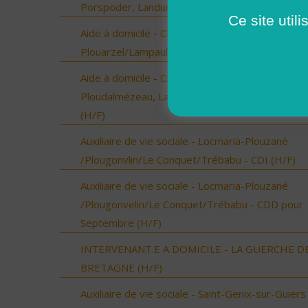
Porspoder, Landunvez - CDI (H/F)
Ce site util
Aide à domicile - CDD Septembre -
Plouarzel/Lampaul-Plouarzel/Ploumoguer (H/F)
Aide à domicile - CDD Septembre -
Ploudalmézeau, Lampaul-Ploudalmézeau, St Pa
(H/F)
Auxiliaire de vie sociale - Locmaria-Plouzané
/Plougonvlin/Le Conquet/Trébabu - CDI (H/F)
Auxiliaire de vie sociale - Locmaria-Plouzané
/Plougonvelin/Le Conquet/Trébabu - CDD pour
Septembre (H/F)
INTERVENANT.E A DOMICILE - LA GUERCHE D
BRETAGNE (H/F)
Auxiliaire de vie sociale - Saint-Genix-sur-Guiers