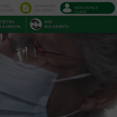
R PRÈS
DEMANDER
MON ESPACE
EZ VOUS
UN SERVICE
CLIENT
TRETIEN
AIDE
 LA MAISON
AUX AIDANTS