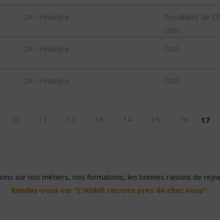
29 - Finistère
Possibilité de C
CDD
29 - Finistère
CDD
29 - Finistère
CDD
10
11
12
13
14
15
16
17
ons sur nos métiers, nos formations, les bonnes raisons de rejoin
Rendez-vous sur "L'ADMR recrute près de chez vous".