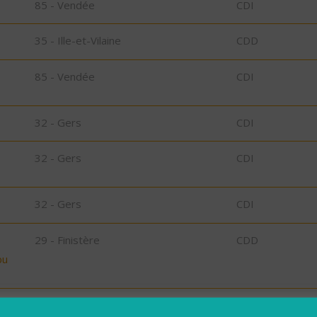
85 - Vendée
CDI
35 - Ille-et-Vilaine
CDD
85 - Vendée
CDI
32 - Gers
CDI
32 - Gers
CDI
32 - Gers
CDI
29 - Finistère
CDD
bu
,
29 - Finistère
Possibilité de C