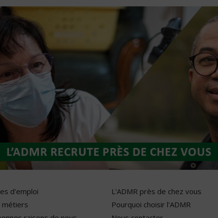
res d'emploi
L'ADMR près de chez vous
 métiers
Pourquoi choisir l'ADMR
bonnes raisons de nous
Nous contacter