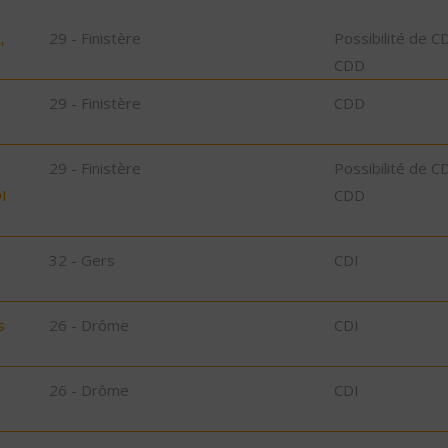
,
29 - Finistère
Possibilité de C
CDD
29 - Finistère
CDD
29 - Finistère
Possibilité de C
I
CDD
32 - Gers
CDI
s
26 - Drôme
CDI
26 - Drôme
CDI