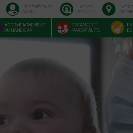
LE BÉNÉVOLAT
L'ADMR
L'ADM
ADMR
RECRUTE
DE CH
ACCOMPAGNEMENT
ENFANCE ET
EN
DU HANDICAP
PARENTALITÉ
DE